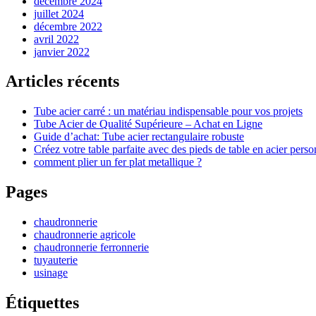
décembre 2024
juillet 2024
décembre 2022
avril 2022
janvier 2022
Articles récents
Tube acier carré : un matériau indispensable pour vos projets
Tube Acier de Qualité Supérieure – Achat en Ligne
Guide d’achat: Tube acier rectangulaire robuste
Créez votre table parfaite avec des pieds de table en acier pers
comment plier un fer plat metallique ?
Pages
chaudronnerie
chaudronnerie agricole
chaudronnerie ferronnerie
tuyauterie
usinage
Étiquettes