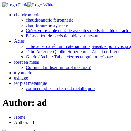
chaudronnerie
chaudronnerie ferronnerie
chaudronnerie agricole
Créez votre table parfaite avec des pieds de table en acie
Fabrication de pieds de table sur mesure
Acier
Tube acier carré : un matériau indispensable pour vos pro
Tube Acier de Qualité Supérieure – Achat en Ligne
Guide d’achat: Tube acier rectangulaire robuste
foret en metal
Comment utiliser un foret métaux ?
tuyauterie
usinage
fer plat metallique
comment plier un fer plat metallique ?
Author: ad
Home
Author: ad